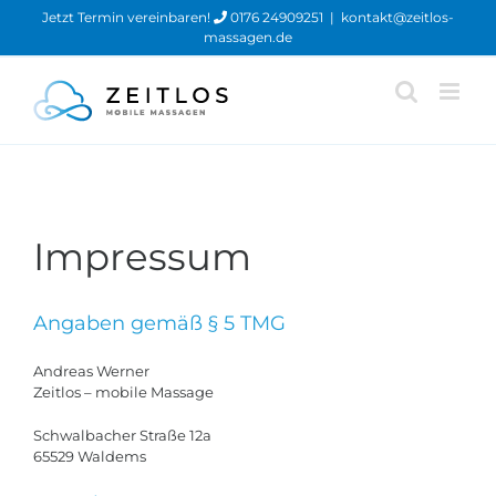
Zum
Jetzt Termin vereinbaren!
0176 24909251
|
kontakt@zeitlos-
Inhalt
massagen.de
springen
Impressum
Angaben gemäß § 5 TMG
Andreas Werner
Zeitlos – mobile Massage
Schwalbacher Straße 12a
65529 Waldems