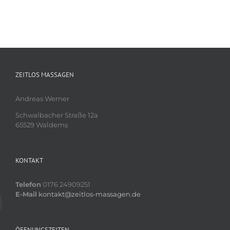
ZEITLOS MASSAGEN
Andreas Werner
Schwalbacher Straße 12a
65529 Waldems
KONTAKT
Telefon
0176 24909251
E-Mail
kontakt@zeitlos-massagen.de
ÖFFNUNGSZEITEN