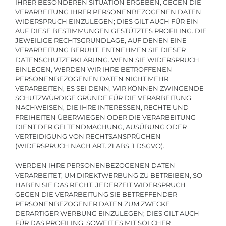
IHRER BESONDEREN SITUATION ERGEBEN, GEGEN DIE
VERARBEITUNG IHRER PERSONENBEZOGENEN DATEN
WIDERSPRUCH EINZULEGEN; DIES GILT AUCH FÜR EIN
AUF DIESE BESTIMMUNGEN GESTÜTZTES PROFILING. DIE
JEWEILIGE RECHTSGRUNDLAGE, AUF DENEN EINE
VERARBEITUNG BERUHT, ENTNEHMEN SIE DIESER
DATENSCHUTZERKLÄRUNG. WENN SIE WIDERSPRUCH
EINLEGEN, WERDEN WIR IHRE BETROFFENEN
PERSONENBEZOGENEN DATEN NICHT MEHR
VERARBEITEN, ES SEI DENN, WIR KÖNNEN ZWINGENDE
SCHUTZWÜRDIGE GRÜNDE FÜR DIE VERARBEITUNG
NACHWEISEN, DIE IHRE INTERESSEN, RECHTE UND
FREIHEITEN ÜBERWIEGEN ODER DIE VERARBEITUNG
DIENT DER GELTENDMACHUNG, AUSÜBUNG ODER
VERTEIDIGUNG VON RECHTSANSPRÜCHEN
(WIDERSPRUCH NACH ART. 21 ABS. 1 DSGVO).
WERDEN IHRE PERSONENBEZOGENEN DATEN
VERARBEITET, UM DIREKTWERBUNG ZU BETREIBEN, SO
HABEN SIE DAS RECHT, JEDERZEIT WIDERSPRUCH
GEGEN DIE VERARBEITUNG SIE BETREFFENDER
PERSONENBEZOGENER DATEN ZUM ZWECKE
DERARTIGER WERBUNG EINZULEGEN; DIES GILT AUCH
FÜR DAS PROFILING, SOWEIT ES MIT SOLCHER